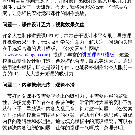
PPT时常常感到无从下手。如何设计出既有深度又具吸引力的
课件，成为了一大难题。今天，我将为大家揭示一个解决方
案，让你轻松应对党课课件的制作挑战。
问题一：课件设计乏力，视觉效果欠佳
许多人在制作讲党课PPT时，常常苦于设计水平有限，导致课
件视觉效果平平，无法吸引学员注意力。解决这一问题的关键
在于选择合适的设计模板。《公文素材》网站
（
www.yaofangan.com
）提供了丰富的
讲党课PPT模板
，这些
模板由专业设计师打造，色彩搭配合理，版式美观大方。通过
使用这些模板，即使是设计小白，也能轻松制作出令人眼前一
亮的PPT，大大提升党课的吸引力。
问题二：内容繁杂无序，逻辑不清
一节好的党课不仅需要视觉上的吸引力，更需要内容的逻辑
性。许多党务工作者在准备课件时，常常面对大量的资料不知
从何下手，导致课件内容杂乱无章。针对这一问题，《公文素
材》提供的模板自带结构化的框架，帮助用户理清思路，确保
内容的逻辑性和条理性。通过填充模板中的预设框架，可以有
效解决内容组织的问题，让你的党课一气呵成、条理分明。