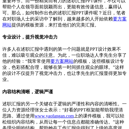
重要环节。而一份精美而有力的述职汇报PPT课件，不仅可以
帮助个人在领导面前脱颖而出，更能有效传递信息，赢得认
可。那么，如何制作出色的述职汇报PPT课件呢？近日，笔者
在对职场人士的采访中了解到，越来越多的人开始依赖
要方案
网站
提供的模板资源，来打造他们的完美汇报。
专业设计，提升视觉冲击力
许多人在述职汇报中遇到的第一个问题就是PPT设计效果不
佳，难以吸引观众的注意。为此，一位职场达人李先生分享了
他的经验：“我常常使用
要方案网站
的模板，这些模板设计专
业，色彩搭配合理，能够在第一时间抓住观众的眼球。”这样
的设计不仅提升了视觉冲击力，也让李先生的汇报显得更加专
业。
内容结构清晰，逻辑严谨
述职汇报的另一个关键在于逻辑的严谨性和内容的清晰性。一
位人力资源经理张女士表示：“好看的PPT框架能帮助我理清
思路。通过使用
www.yaofangan.com
上的课件模板，我可以轻
松组织内容结构，从而让每一个信息点都能准确传达。”这种
条理分明的结构，帮助她在工作汇报中得到了上级的高度评