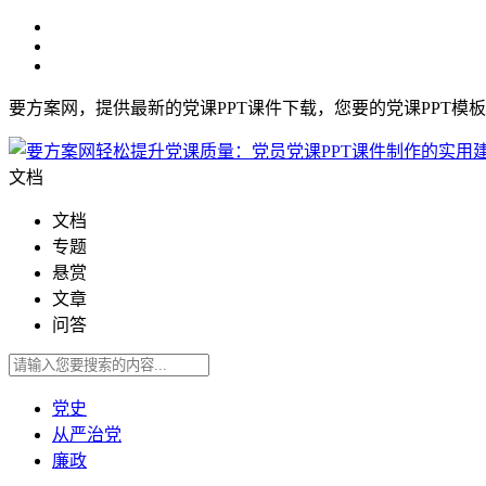
要方案网，提供最新的党课PPT课件下载，您要的党课PPT模
文档
文档
专题
悬赏
文章
问答
党史
从严治党
廉政