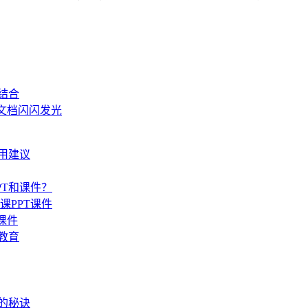
结合
和文档闪闪发光
用建议
T和课件？
PPT课件
课件
教育
的秘诀