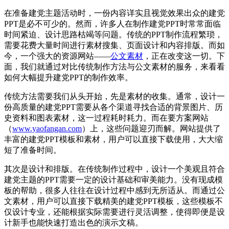
在准备建党主题活动时，一份内容详实且视觉效果出众的建党
PPT是必不可少的。然而，许多人在制作建党PPT时常常面临
时间紧迫、设计思路枯竭等问题。传统的PPT制作流程繁琐，
需要花费大量时间进行素材搜集、页面设计和内容排版。而如
今，一个强大的资源网站——
公文素材
，正在改变这一切。下
面，我们就通过对比传统制作方法与公文素材的服务，来看看
如何大幅提升建党PPT的制作效率。
传统方法需要我们从头开始，先是素材的收集。通常，设计一
份高质量的建党PPT需要从各个渠道寻找合适的背景图片、历
史资料和图表素材，这一过程耗时耗力。而在要方案网站
（
www.yaofangan.com
）上，这些问题迎刃而解。网站提供了
丰富的建党PPT模板和素材，用户可以直接下载使用，大大缩
短了准备时间。
其次是设计和排版。在传统制作过程中，设计一个美观且符合
建党主题的PPT需要一定的设计基础和审美能力。没有现成模
板的帮助，很多人往往在设计过程中感到无所适从。而通过公
文素材，用户可以直接下载精美的建党PPT模板，这些模板不
仅设计专业，还能根据实际需要进行灵活调整，使得即便是设
计新手也能快速打造出色的演示文稿。