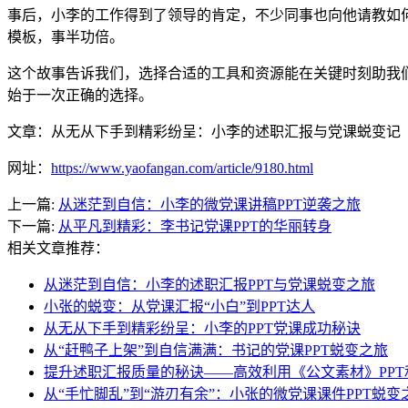
事后，小李的工作得到了领导的肯定，不少同事也向他请教如何
模板，事半功倍。
这个故事告诉我们，选择合适的工具和资源能在关键时刻助我
始于一次正确的选择。
文章：从无从下手到精彩纷呈：小李的述职汇报与党课蜕变记
网址：
https://www.yaofangan.com/article/9180.html
上一篇:
从迷茫到自信：小李的微党课讲稿PPT逆袭之旅
下一篇:
从平凡到精彩：李书记党课PPT的华丽转身
相关文章推荐：
从迷茫到自信：小李的述职汇报PPT与党课蜕变之旅
小张的蜕变：从党课汇报“小白”到PPT达人
从无从下手到精彩纷呈：小李的PPT党课成功秘诀
从“赶鸭子上架”到自信满满：书记的党课PPT蜕变之旅
提升述职汇报质量的秘诀——高效利用《公文素材》PPT
从“手忙脚乱”到“游刃有余”：小张的微党课课件PPT蜕变