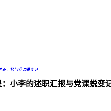
述职汇报与党课蜕变记
呈：小李的述职汇报与党课蜕变