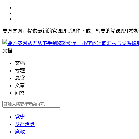
要方案网，提供最新的党课PPT课件下载，您要的党课PPT模
文档
文档
专题
悬赏
文章
问答
党史
从严治党
廉政