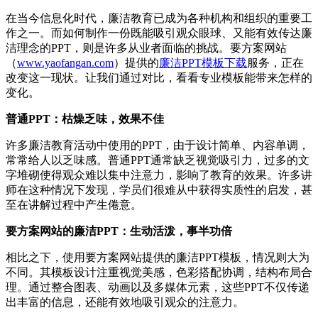
在当今信息化时代，廉洁教育已成为各种机构和组织的重要工
作之一。而如何制作一份既能吸引观众眼球、又能有效传达廉
洁理念的PPT，则是许多从业者面临的挑战。要方案网站
（
www.yaofangan.com
）提供的
廉洁PPT模板下载
服务，正在
改变这一现状。让我们通过对比，看看专业模板能带来怎样的
变化。
普通PPT：枯燥乏味，效果不佳
许多廉洁教育活动中使用的PPT，由于设计简单、内容单调，
常常给人以乏味感。普通PPT通常缺乏视觉吸引力，过多的文
字堆砌使得观众难以集中注意力，影响了教育的效果。许多讲
师在这种情况下发现，学员们很难从中获得实质性的启发，甚
至在讲解过程中产生倦意。
要方案网站的廉洁PPT：生动活泼，事半功倍
相比之下，使用要方案网站提供的廉洁PPT模板，情况则大为
不同。其模板设计注重视觉美感，色彩搭配协调，结构布局合
理。通过整合图表、动画以及多媒体元素，这些PPT不仅传递
出丰富的信息，还能有效地吸引观众的注意力。