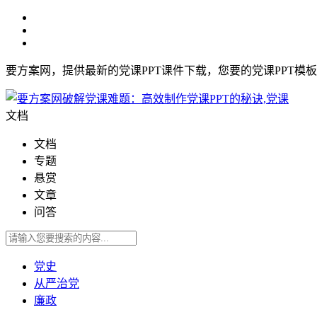
要方案网，提供最新的党课PPT课件下载，您要的党课PPT模
文档
文档
专题
悬赏
文章
问答
党史
从严治党
廉政