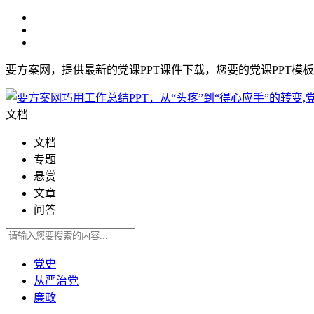
要方案网，提供最新的党课PPT课件下载，您要的党课PPT模
文档
文档
专题
悬赏
文章
问答
党史
从严治党
廉政