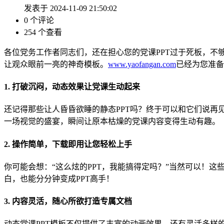
发表于 2024-11-09 21:50:02
0 个评论
254 个查看
各位党务工作者同志们，还在担心您的党课PPT过于死板，不
让观众眼前一亮的神奇模板。
www.yaofangan.com
已经为您准备
1. 打破沉闷，动态效果让党课生动起来
还记得那些让人昏昏欲睡的静态PPT吗？终于可以和它们说再
一场视觉的盛宴，瞬间让原本枯燥的党课内容变得生动有趣。
2. 操作简单，下载即用让您轻松上手
你可能会想：“这么炫的PPT，我能搞得定吗？”当然可以！
白，也能分分钟变成PPT高手！
3. 内容灵活，随心所欲打造专属文档
动态党课PPT模板不仅提供了丰富的动画效果，还有灵活多