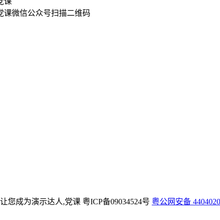
扫描二维码
T模板让您成为演示达人,党课
粤ICP备09034524号
粤公网安备 4404020