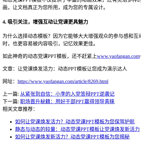
画，让文档真正为您所用，成为您的专属设计。
4. 吸引关注，增强互动让党课更具魅力
为什么选择动态模板？因为它能够大大增强观众的参与感和互
时，也更容易被内容吸引，记忆效果更佳。
如此神奇的动态党课PPT模板，还不赶紧上
www.yaofangan.com
文章：让党课焕发活力：动态PPT模板让您成为演示达人
网址：
https://www.yaofangan.com/article/8269.html
上一篇:
从紧张到自信：小李的入党答辩PPT逆袭记
下一篇:
职场晋升秘籍：用好干部PPT赢得领导青睐
相关文章推荐：
如何让党课焕发活力？动态党课PPT模板为您保驾护航
静态与动态的较量：动态党课PPT模板让党课焕发新活力
如何让党课焕发新活力？动态党课PPT模板为您揭秘