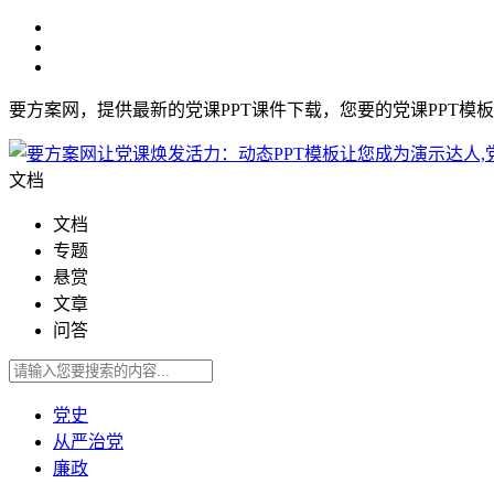
要方案网，提供最新的党课PPT课件下载，您要的党课PPT模
文档
文档
专题
悬赏
文章
问答
党史
从严治党
廉政