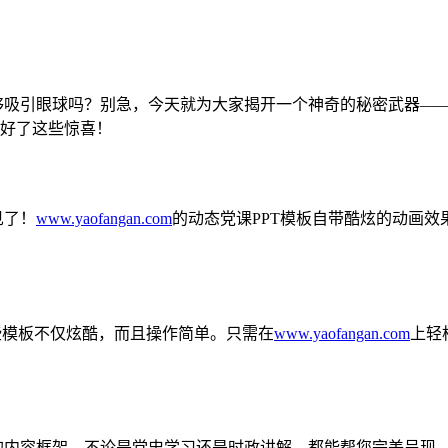
够吸引眼球吗？别急，今天就为大家揭开一个神奇的秘密武器——
好了这些惊喜！
见了！
www.yaofangan.com
的动态党课PPT模板自带酷炫的动画
这些模板不仅炫酷，而且操作简单。只需在
www.yaofangan.com
上轻
样的内容框架。不论是党史学习还是时政讲解，都能帮您完美呈现