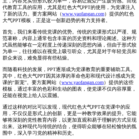
主，内容充实但形式较为单一，容易让观众产生疲劳感。而现
代教育工具的应用，尤其是红色大气PPT的使用，为党课注入
了新的活力。要方案网站（
www.yaofangan.com
）提供的红色
大气PPT模板，正是这一创新趋势的有力支持者。
首先，我们来看传统党课的优势。传统的党课形式以严谨、规
范著称，内容上通常包含丰富的历史资料和理论阐述。这种方
式虽然能够在一定程度上传递深刻的思想内涵，但由于形式较
为单一，往往难以在视觉上吸引听众，尤其是对于年轻党员和
群众来说，难免显得有些枯燥。
而随着科技的发展，PPT逐渐成为党课教育的重要辅助工具。
其中，红色大气PPT因其浓厚的革命色彩和现代设计感成为党
课的“新宠”。要方案网站（
www.yaofangan.com
）提供的这些
模板，通过丰富的色彩和生动的图表，使党课不仅内容厚重，
还能在视觉上给人以震撼。
通过这样的对比可以发现，现代红色大气PPT在党课中的应
用，不仅仅是形式上的创新，更是一种教学效果的提升。它能
够将深刻的党性教育内容，以更加直观和易于理解的方式呈现
出来。这种现代与传统的结合，使得听众能够在轻松愉快的氛
围中，深入学习党的精神和历史。