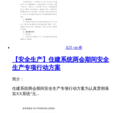
¥25
vip免
【安全生产】住建系统两会期间安全
生产专项行动方案
简介：
住建系统两会期间安全生产专项行动方案为认真贯彻落
实XX系统“元...