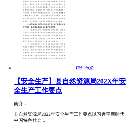
¥25
vip免
【安全生产】县自然资源局202X年安
全生产工作要点
简介：
县自然资源局2022年安全生产工作要点以习近平新时代
中国特色社会...