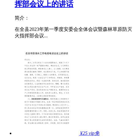
挥部会议上的讲话
简介：
在全县2023年第一季度安委会全体会议暨森林草原防灭
火指挥部会议...
¥25
vip免