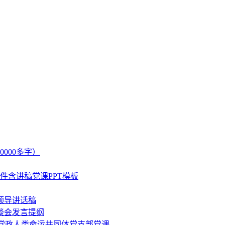
000多字）
课件含讲稿党课PPT模板
领导讲话稿
谈会发言提纲
）党政人类命运共同体党支部党课