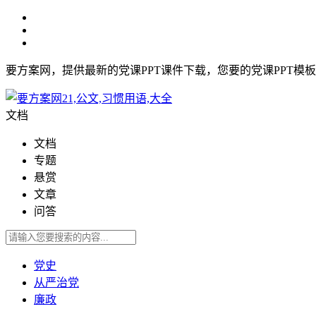
要方案网，提供最新的党课PPT课件下载，您要的党课PPT模
文档
文档
专题
悬赏
文章
问答
党史
从严治党
廉政