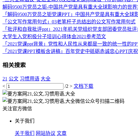
解码9500万党员之钜-中国共产党是具有重大全球影响力的世界第
「解码9500万党员之钜党课PPT」中国共产党是具有重大全球
「公文写作常用句式」03老笔杆子总结出的公文写作常用句式
「批评和自我批评ppt」2021年机关党组织党支部团委党员批
大学生入党积极分子培训心得体会2021参考范文
「2021党课ppt背景」党性和人民性从来都是一致的统一性的P
「2021党课PPT模板含讲稿」百年党史中砥砺赤诚忠心PPT庆
相关搜索
21
公文
习惯用语
大全
<
/2
>
文档下载
扫描二维码
关注官方微信
关于我们
关于我们
网站协议
文章