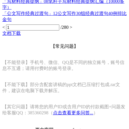
「写材料经典提纲」08笔杆子写材料经典提纲汇编（10000多
字）
「公文写作经典过渡句」12公文写作30组经典过渡句40例排比
金句
<
/280
>
文档下载
【常见问题】
【不能登录】手机号、微信、QQ是不同的独立账号，账号信
息不互通；请用付费时的账号登录。
【不能下载】部分含配套讲稿的ppt文档已压缩打包成.rar文
件，建议在电脑下载并解压。
【其它问题】请将您的用户ID或含用户ID的付款截图+问题发
给客服QQ：385360298（
点击查看更多问答...
）