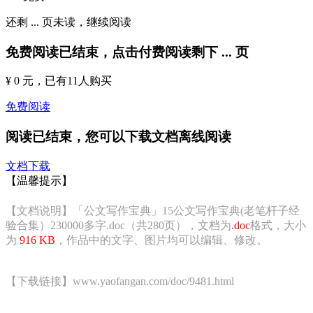
还剩
...
页未读，
继续阅读
免费阅读已结束，点击付费阅读剩下
...
页
¥ 0 元
，已有
11
人购买
免费阅读
阅读已结束，您可以下载文档离线阅读
文档下载
【温馨提示】
【文档说明】「公文写作宝典」15公文写作宝典(老笔杆子经
验合集）230000多字.doc（共280页），文档为
.doc
格式，大小
为
916 KB
，作品中的文字、图片均可以编辑、修改。
【下载链接】www.yaofangan.com/doc/9481.html