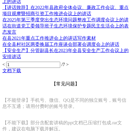
上的讲话
【讲话致辞】在2022年县政府全体会议、廉政工作会议、重点
项目观摩暨招商引资工作推进会议上的讲话
在2025年第三季度突出生态环境问题整改工作调度会议上的讲
话在街道党工委领导班子生态环境保护专题民主生活会上的表
态发言
在县2021年重点工作推进会上的讲话写作素材
在全县村社区两委换届工作座谈会部署会调度会上的讲话
【安全生产】分管副县长在2023年全县安全生产工作会议上的
安排讲话
<
/7
>
文档下载
【常见问题】
【不能登录】手机号、微信、QQ是不同的独立账号，账号信
息不互通；请用付费时的账号登录。
【不能下载】部分含配套讲稿的ppt文档已压缩打包成.rar文
件，建议在电脑下载并解压。