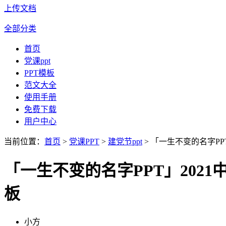
上传文档
全部分类
首页
党课ppt
PPT模板
范文大全
使用手册
免费下载
用户中心
当前位置：
首页
>
党课PPT
>
建党节ppt
> 「一生不变的名字PP
「一生不变的名字PPT」2021
板
小方