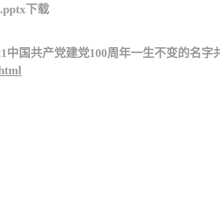
pptx下载
1中国共产党建党100周年一生不变的名字共
html