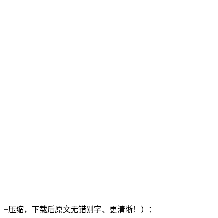
）+压缩，下载后原文无错别字、更清晰！）：