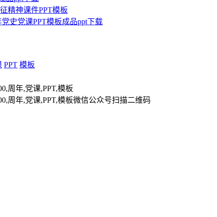
征精神课件PPT模板
党史党课PPT模板成品ppt下载
课
PPT
模板
扫描二维码