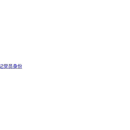
牢记党员身份