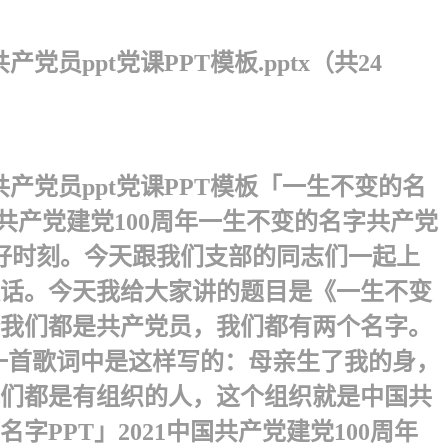
员ppt党课PPT模板.pptx（共24
。
产党员ppt党课PPT模板 「一生不变的名
中国共产党建党100周年一生不变的名字共产党
美好时刻。今天跟我们支部的同志们一起上
话。今天我给大家讲的题目是《一生不变
份我们都是共产党员，我们都有两个名字。
一首歌词中是这样写的：母亲生了我的身，
们都是有组织的人，这个组织就是中国共
PT」2021中国共产党建党100周年