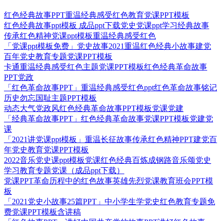
红色经典故事PPT重温经典感受红色教育党课PPT模板
红色经典故事ppt模板 成品ppt下载党史党课ppt学习经典故事
传承红色精神党课ppt模板重温经典感受红色
「党课ppt模板免费」党史故事2021重温红色经典小故事建党
百年党史教育专题党课PPT模板
卡通重温经典感受红色主题党课PPT模板红色经典革命故事
PPT党政
「红色革命故事PPT」重温经典感受红色ppt红色革命故事铭记
历史勿忘国耻主题PPT模板
动态大气党政风红色经典革命故事PPT模板党课党建
「经典革命故事PPT」红色经典革命故事党课PPT模板党建党
课
「2021讲党课ppt模板」重温长征故事传承红色精神PPT建党百
年党史教育党课PPT模板
2022音乐党史课ppt模板党课红色经典百炼成钢路音乐颂党史
学习教育专题党课（成品ppt下载）
党课PPT革命历程中的红色故事英雄先烈党课教育班会PPT模
板
「2021党史小故事25篇PPT」中小学生学党史红色教育专题免
费党课PPT模板含讲稿