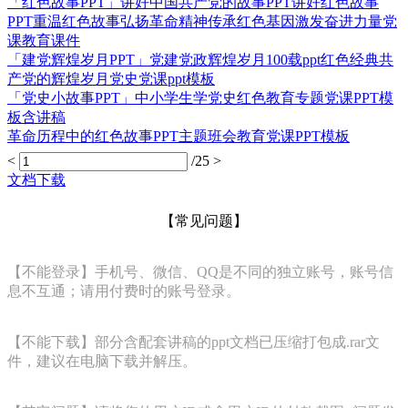
「红色故事PPT」讲好中国共产党的故事PPT讲好红色故事
PPT重温红色故事弘扬革命精神传承红色基因激发奋进力量党
课教育课件
「建党辉煌岁月PPT」党建党政辉煌岁月100载ppt红色经典共
产党的辉煌岁月党史党课ppt模板
「党史小故事PPT」中小学生学党史红色教育专题党课PPT模
板含讲稿
革命历程中的红色故事PPT主题班会教育党课PPT模板
<
/25
>
文档下载
【常见问题】
【不能登录】手机号、微信、QQ是不同的独立账号，账号信
息不互通；请用付费时的账号登录。
【不能下载】部分含配套讲稿的ppt文档已压缩打包成.rar文
件，建议在电脑下载并解压。