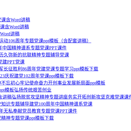
党课含Word讲稿
课含Word讲稿
Word讲稿
运动106周年专题党课ppt模板（含配套讲稿）
周年中国精神谱系专题党课PPT课件
扬历久弥新的抗联精神专题辅导党课
党建PPT党课
军长征胜利86周年党建党课专题学习ppt模板下载
3庆祝建党102周年党课ppt模板下载
神不忘初心牢记使命奋力开创事业发展新局面ppt模板
ppt模板弘扬传统艰苦创业
模板含讲稿弘扬脱贫攻坚精神专题讲座务实开拓创新攻坚克难党课课
史知识专题辅导建党100周年中国精神谱系党课
年无私奉献党员教育专题党课PPT课件
党精神专题党课ppt模板下载