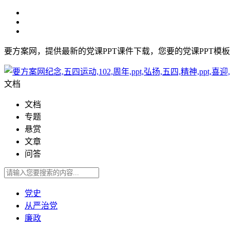
要方案网，提供最新的党课PPT课件下载，您要的党课PPT模
文档
文档
专题
悬赏
文章
问答
党史
从严治党
廉政