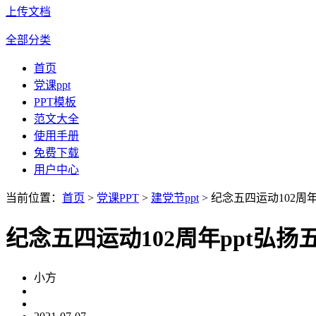
上传文档
全部分类
首页
党课ppt
PPT模板
范文大全
使用手册
免费下载
用户中心
当前位置：
首页
>
党课PPT
>
建党节ppt
> 纪念五四运动102周年
纪念五四运动102周年ppt弘扬五
小方