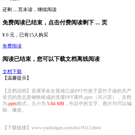
还剩
...
页未读，
继续阅读
免费阅读已结束，点击付费阅读剩下
...
页
¥ 0 元
，已有
15
人购买
免费阅读
阅读已结束，您可以下载文档离线阅读
文档下载
【温馨提示】
【文档说明】党课革命女英雄江姐PPT竹签子是竹子做的共产
党员的意志是钢铁铸成的党课PPT课件.pptx（共25页），文档
为
.pptx
格式，大小为
5.84 MB
，作品中的文字、图片均可以编
辑、修改。
【下载链接】www.yaofangan.com/doc/9112.html