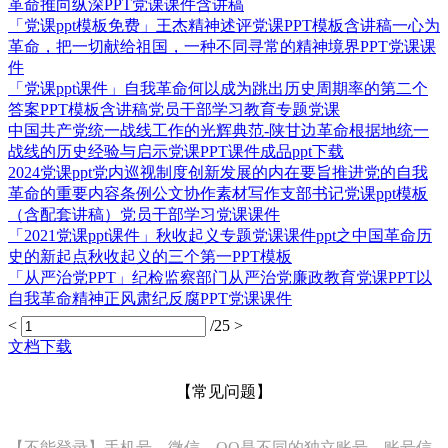
革命推向纵深PPT党课课件含讲稿
「党课ppt模板免费」王杰精神述评党课PPT模板含讲稿一心为
革命，把一切献给祖国，一种不同寻常的精神境界PPT党课课
件
「党课ppt课件」自我革命何以成为跳出历史周期率的第二个
答案PPT模板含讲稿党员干部学习教育专题党课
中国共产党统一战线工作的光辉典范-陕甘边革命根据地统一
战线的历史经验与启示党课PPT课件成品ppt下载
2024党课ppt党内巡视制度创新发展的内在要旨推进党的自我
革命的重要内容条例公文协作素材写作支部书记党课ppt模板
（含配套讲稿）党员干部学习党课课件
「2021党课ppt课件」秋收起义专题党课课件ppt之中国革命历
史的新起点秋收起义的三个第一PPT模板
「从严治党PPT」纪检监察部门从严治党廉政教育党课PPT以
自我革命精神正风肃纪反腐PPT党课课件
<
/25
>
文档下载
【常见问题】
【不能登录】手机号、微信、QQ是不同的独立账号，账号信