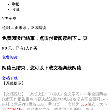
举报
收藏
VIP免费
还剩
...
页未读，
继续阅读
免费阅读已结束，点击付费阅读剩下
...
页
¥ 0 元
，已有
1
人购买
免费阅读
阅读已结束，您可以下载文档离线阅读
文档下载
【温馨提示】
【文档说明】「决战决胜PPT模板」全文学习2020年全国两会
政府工作报告重点内容决战决胜2020脱贫攻坚实现全面同步小
康社会党课PPT模板.pptx（共73页），文档为
.pptx
格式，大小
为
77.08 MB
，作品中的文字、图片均可以编辑、修改。