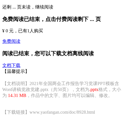
还剩
...
页未读，
继续阅读
免费阅读已结束，点击付费阅读剩下
...
页
¥ 0 元
，已有
1
人购买
免费阅读
阅读已结束，您可以下载文档离线阅读
文档下载
【温馨提示】
【文档说明】2021年全国两会工作报告学习党课PPT模板含
Word讲稿党政党建.pptx（共50页），文档为
.pptx
格式，大小
为
14.31 MB
，作品中的文字、图片均可以编辑、修改。
【下载链接】www.yaofangan.com/doc/8928.html