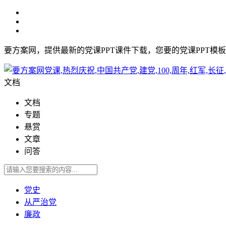
要方案网，提供最新的党课PPT课件下载，您要的党课PPT模
文档
文档
专题
悬赏
文章
问答
党史
从严治党
廉政