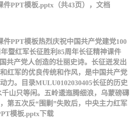
PT模板.pptx（共43页），文档
PPT模板 热烈庆祝中国共产党建党100
0周年暨红军长征胜利85周年长征精神课件
中国共产党人创造的壮丽史诗。长征迸发出
和红军的优良传统和作风，是中国共产党
录MULU0102030405 长征的历史
万水千山只等闲。五岭逶迤腾细浪，乌蒙磅礴
月，第五次反“围剿”失败后，中央主力红军
模板.pptx下载