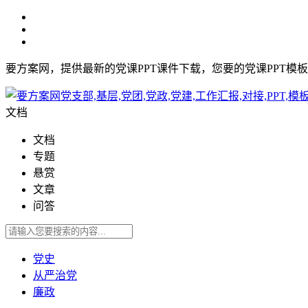
要方案网，提供最新的党课PPT课件下载，您要的党课PPT模
文档
文档
专题
悬赏
文章
问答
党史
从严治党
廉政