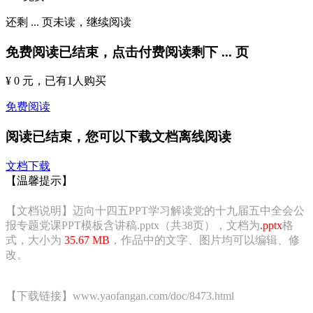
还剩
...
页未读，
继续阅读
免费阅读已结束，点击付费阅读剩下
...
页
¥ 0 元
，已有
1
人购买
免费阅读
阅读已结束，您可以下载文档离线阅读
文档下载
【温馨提示】
【文档说明】迈向十四五PPT学习解读党的十九届五中全会公
报专题党课PPT模板含讲稿.pptx（共38页），文档为
.pptx
格
式，大小为
35.67 MB
，作品中的文字、图片均可以编辑、修
改。
【下载链接】www.yaofangan.com/doc/8473.html