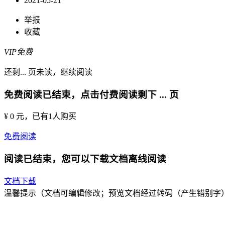
2021-05-21
举报
收藏
VIP免费
还剩
...
页未读，
继续阅读
免费阅读已结束，点击付费阅读剩下
...
页
¥ 0 元
，已有
1
人购买
免费阅读
阅读已结束，您可以下载文档离线阅读
文档下载
温馨提示（文档可编辑修改；预览文档经过转码（产生错别字