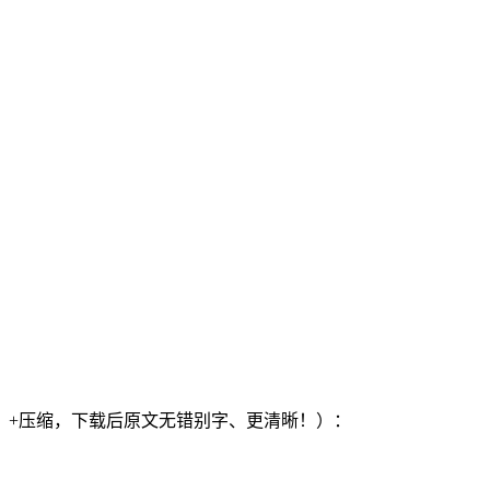
）+压缩，下载后原文无错别字、更清晰！）：