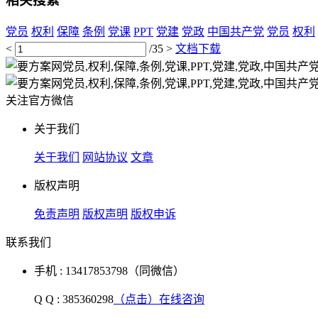
相关搜索
党员
权利
保障
条例
党课
PPT
党建
党政
中国共产党
党员
权利
<
/35
>
文档下载
关注官方微信
关于我们
关于我们
网站协议
文章
版权声明
免责声明
版权声明
版权申诉
联系我们
手机 : 13417853798（同微信）
Q Q : 385360298
（点击）在线咨询