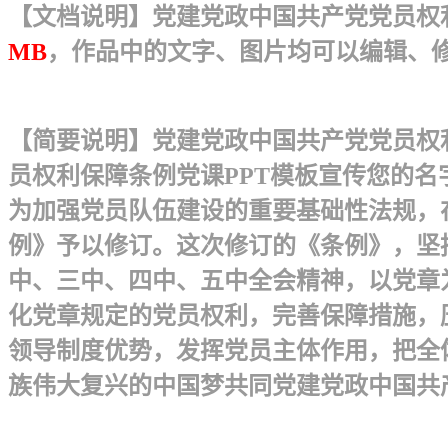
【文档说明】党建党政中国共产党党员权利保
MB
，作品中的文字、图片均可以编辑、
【简要说明】党建党政中国共产党党员权利
员权利保障条例党课PPT模板宣传您的名字日
为加强党员队伍建设的重要基础性法规，
例》予以修订。这次修订的《条例》，坚
中、三中、四中、五中全会精神，以党章
化党章规定的党员权利，完善保障措施，
领导制度优势，发挥党员主体作用，把全
族伟大复兴的中国梦共同党建党政中国共产党