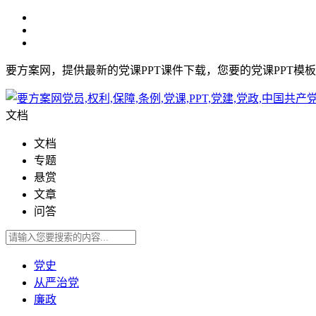
要方案网，提供最新的党课PPT课件下载，您要的党课PPT模
文档
文档
专题
悬赏
文章
问答
党史
从严治党
廉政