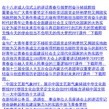
在十八岁成人仪式上的讲话青春引领梦想奋斗铸就辉煌
重要金句广大青年要坚定不移听党话跟党走怀抱梦想又脚踏实
地敢想敢为又善作善成立志做有理想敢担当能吃苦肯奋斗的新
时代好青年让青春在全面建设社会主义现代化国家的火热实
以史为鉴开创未来百年奋斗再启新程PPT勿忘昨天的苦难辉煌
无愧今天的使命担当不负明天的伟大梦想PPT课件「下载即
用」
金句广大青年要坚定不移听党话跟党走怀抱梦想又脚踏实地敢
想敢为又善作善成立志做有理想敢担当能吃苦肯奋斗的新时代
好青年让青春在全面建设社会主义现代化国家的火热实践中
在庆祝共青团成立100周年大会上的重要讲话精神学习PPT把
青春奋斗融入党和人民事业的三重逻辑PPT课件「下载即用」
参加十三届全国人大五次会议内蒙古代表团审议重要讲话-团
结奋斗创造辉煌历史团结奋斗开辟美好未来PPT课件「下载即
用」
「中国文艺新气象PPT」展示中国文艺新气象铸就中华文化新
辉煌PPT增强文化自觉坚定文化自信PPT模板含讲稿中国文联
十一大中国作协十大讲话
在新招录公务员、选调生、事业单位人员座谈会上的讲话牢记
使命扬帆起航在建设魅力X的实践中放飞青春梦想