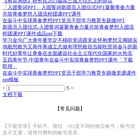
【教育系统】校长在2023届高三成人仪式上的讲话
「入团誓词PPT」入团誓词新团员入团仪式PPT凝聚青春力量
共筑青春梦想入团流程团课PPT课件
在奋斗中实现青春梦想PPT党员干部学习教育专题微PPT
新团员入团仪式-入团誓词凝聚青春力量共筑青春梦想入团流
程团课PPT课件成品ppt下载
学习金句广大青年要坚定不移听党话跟党走怀抱梦想又脚踏实
地敢想敢为又善作善成立志做有理想敢担当能吃苦肯奋斗的新
时代好青年让青春在全面建设社会主义现代化国家的火热实
五四青年节-中国青年在奋斗中实现青春梦想PPT课件「下载
即用」
在奋斗中实现青春梦想PPT党员干部学习教育专题微党课课件
ppt模板
<
/5
>
文档下载
【常见问题】
【不能登录】手机号、微信、QQ是不同的独立账号，账号信
息不互通；请用付费时的账号登录。