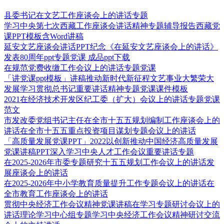
县委书记在文艺工作座谈会上的讲话专题
学习中央第七次西藏工作座谈会讲话精神专题辅导报告西藏党
课PPT模板含Word讲稿
延安文艺座谈会讲话PPT纪念《在延安文艺座谈会上的讲话》
发表80周年ppt专题党课 成品ppt下载
在规范党费收缴工作会议上的讲话专题党课
「讲党课ppt模板」讲稿推动新时代新征程文艺事业大繁荣大
发展学习贯彻总书记重要讲话精神专题党课课件模板
2021在经济技术开发区纪工委（扩大）会议上的讲话专题党课
范文
市发改委党组书记主任在全市十五五规划编制工作座谈会上的
讲话在全市十五五重点投资项目谋划专题会议上的讲话
「高质量发展党课PPT」2022以创新推动中国经济高质量发展
党课讲稿PPT深入学习中央人才工作会议重要讲话专题
在2025-2026年市委专题研究十五五规划工作会议上的讲话发
展座谈会上的讲话
在2025-2026年中小学教育质量提升工作专题会议上的讲话在
全市教育工作座谈会上的讲话
贯彻中央经济工作会议精神党课讲稿在学习专题研讨会议上的
讲话理论学习中心组专题学习中央经济工作会议精神研讨交流