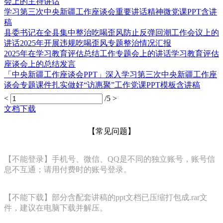
会上的主持讲话
学习第三次中央新疆工作座谈会重要讲话精神微党课PPT含讲
稿
县委书记在全县集中整治吃喝歪风防止反弹回潮工作会议上的
讲话2025年开展违规吃喝歪风专题整治情况汇报
2025年在学习教育评估总结工作专题会上的讲话学习教育评估
座谈会上的总结发言
「中央新疆工作座谈会PPT」深入学习第三次中央新疆工作座
谈会专题课件扎实做好“访惠聚”工作党课PPT模板含讲稿
<
/5
>
文档下载
【常见问题】
【不能登录】手机号、微信、QQ是不同的独立账号，账号信
息不互通；请用付费时的账号登录。
【不能下载】部分含配套讲稿的ppt文档已压缩打包成.rar文
件，建议在电脑下载并解压。