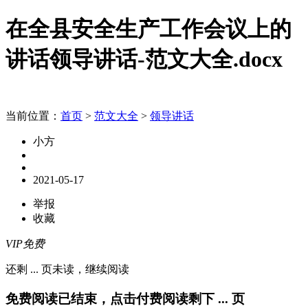
在全县安全生产工作会议上的
讲话领导讲话-范文大全.docx
当前位置：
首页
>
范文大全
>
领导讲话
小方
2021-05-17
举报
收藏
VIP免费
还剩
...
页未读，
继续阅读
免费阅读已结束，点击付费阅读剩下
...
页