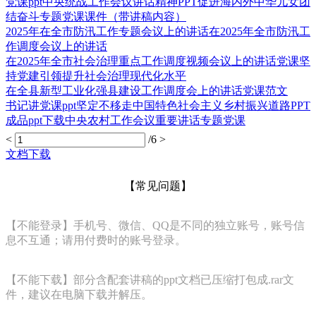
党课ppt中央统战工作会议讲话精神PPT促进海内外中华儿女团
结奋斗专题党课课件（带讲稿内容）
2025年在全市防汛工作专题会议上的讲话在2025年全市防汛工
作调度会议上的讲话
在2025年全市社会治理重点工作调度视频会议上的讲话党课坚
持党建引领提升社会治理现代化水平
在全县新型工业化强县建设工作调度会上的讲话党课范文
书记讲党课ppt坚定不移走中国特色社会主义乡村振兴道路PPT
成品ppt下载中央农村工作会议重要讲话专题党课
<
/6
>
文档下载
【常见问题】
【不能登录】手机号、微信、QQ是不同的独立账号，账号信
息不互通；请用付费时的账号登录。
【不能下载】部分含配套讲稿的ppt文档已压缩打包成.rar文
件，建议在电脑下载并解压。