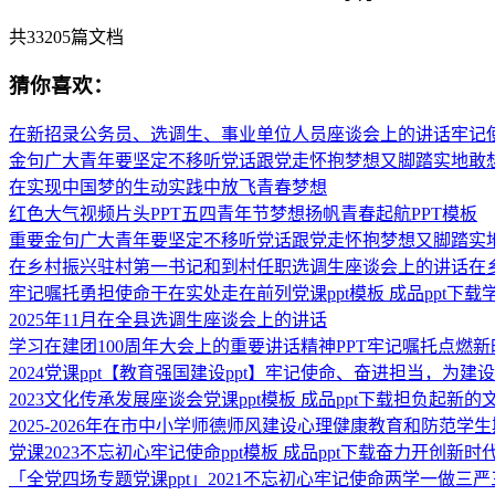
共
33205
篇文档
猜你喜欢：
在新招录公务员、选调生、事业单位人员座谈会上的讲话牢记
金句广大青年要坚定不移听党话跟党走怀抱梦想又脚踏实地敢
在实现中国梦的生动实践中放飞青春梦想
红色大气视频片头PPT五四青年节梦想扬帆青春起航PPT模板
重要金句广大青年要坚定不移听党话跟党走怀抱梦想又脚踏实
在乡村振兴驻村第一书记和到村任职选调生座谈会上的讲话在
牢记嘱托勇担使命干在实处走在前列党课ppt模板 成品ppt下载
2025年11月在全县选调生座谈会上的讲话
学习在建团100周年大会上的重要讲话精神PPT牢记嘱托点燃
2024党课ppt【教育强国建设ppt】牢记使命、奋进担当，为
2023文化传承发展座谈会党课ppt模板 成品ppt下载担负起
2025-2026年在市中小学师德师风建设心理健康教育和防范
党课2023不忘初心牢记使命ppt模板 成品ppt下载奋力开创
「全党四场专题党课ppt」2021不忘初心牢记使命两学一做三