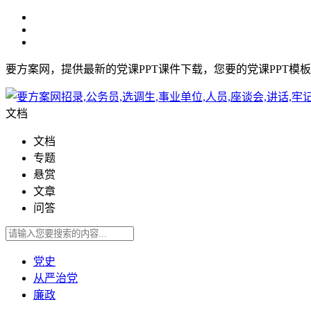
要方案网，提供最新的党课PPT课件下载，您要的党课PPT模
文档
文档
专题
悬赏
文章
问答
党史
从严治党
廉政