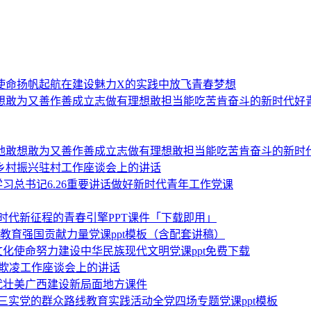
使命扬帆起航在建设魅力X的实践中放飞青春梦想
想敢为又善作善成立志做有理想敢担当能吃苦肯奋斗的新时代好
地敢想敢为又善作善成立志做有理想敢担当能吃苦肯奋斗的新时
乡村振兴驻村工作座谈会上的讲话
学习总书记6.26重要讲话做好新时代青年工作党课
新时代新征程的青春引擎PPT课件「下载即用」
建设教育强国贡献力量党课ppt模板（含配套讲稿）
新的文化使命努力建设中华民族现代文明党课ppt免费下载
学生欺凌工作座谈会上的讲话
新时代壮美广西建设新局面地方课件
严三实党的群众路线教育实践活动全党四场专题党课ppt模板