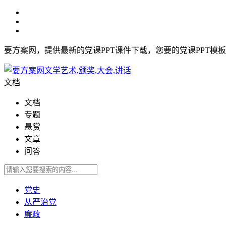
要方案网，提供最新的党课PPT课件下载，您要的党课PPT模
文档
文档
专题
悬赏
文章
问答
党史
从严治党
廉政