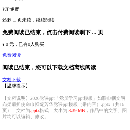
VIP免费
还剩
...
页未读，
继续阅读
免费阅读已结束，点击付费阅读剩下
...
页
¥ 0 元
，已有
0
人购买
免费阅读
阅读已结束，您可以下载文档离线阅读
文档下载
【温馨提示】
【文档说明】2026党课ppt「党员学习ppt模板」妇联巾帼文明
岗柔肩担使命巾帼绽芳华党课ppt模板（带内容）.pptx（共16
页），文档为
.pptx
格式，大小为
3.39 MB
，作品中的文字、图
片均可以编辑、修改。