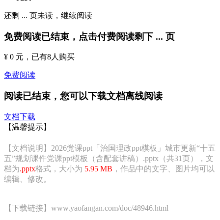
还剩
...
页未读，
继续阅读
免费阅读已结束，点击付费阅读剩下
...
页
¥ 0 元
，已有
8
人购买
免费阅读
阅读已结束，您可以下载文档离线阅读
文档下载
【温馨提示】
【文档说明】2026党课ppt「治国理政ppt模板」城市更新“十五
五”规划课件党课ppt模板（含配套讲稿）.pptx（共31页），文
档为
.pptx
格式，大小为
5.95 MB
，作品中的文字、图片均可以
编辑、修改。
【下载链接】www.yaofangan.com/doc/48946.html